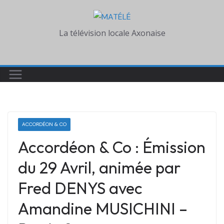
Skip
to
La télévision locale Axonaise
content
ACCORDÉON & CO
Accordéon & Co : Émission
du 29 Avril, animée par
Fred DENYS avec
Amandine MUSICHINI –