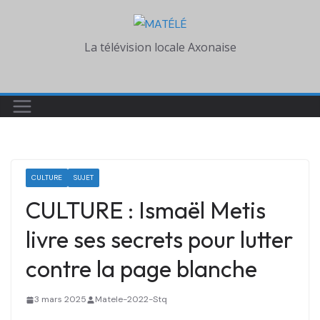
Skip
to
La télévision locale Axonaise
content
CULTURE
SUJET
CULTURE : Ismaël Metis
livre ses secrets pour lutter
contre la page blanche
3 mars 2025
Matele-2022-Stq