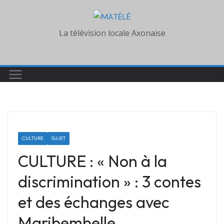
Skip
to
La télévision locale Axonaise
content
CULTURE
SUJET
CULTURE : « Non à la
discrimination » : 3 contes
et des échanges avec
Maribembelle