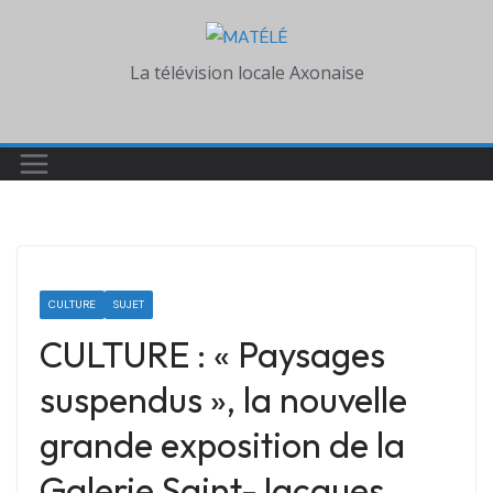
Skip
to
La télévision locale Axonaise
content
CULTURE
SUJET
CULTURE : « Paysages
suspendus », la nouvelle
grande exposition de la
Galerie Saint-Jacques