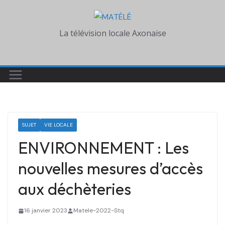
Skip
to
La télévision locale Axonaise
content
SUJET
VIE LOCALE
ENVIRONNEMENT : Les
nouvelles mesures d’accès
aux déchèteries
16 janvier 2023
Matele-2022-Stq