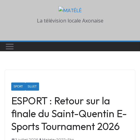
Skip
to
La télévision locale Axonaise
content
SPORT
SUJET
ESPORT : Retour sur la
finale du Saint-Quentin E-
Sports Tournament 2026
3 juillet 2026
Matele-2022-Stq