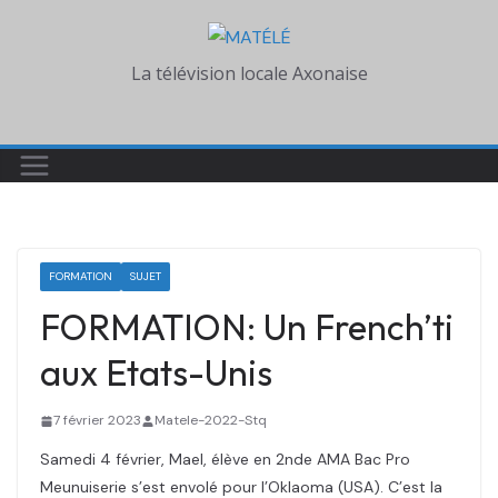
Skip
to
La télévision locale Axonaise
content
FORMATION
SUJET
FORMATION: Un French’ti
aux Etats-Unis
7 février 2023
Matele-2022-Stq
Samedi 4 février, Mael, élève en 2nde AMA Bac Pro
Meunuiserie s’est envolé pour l’Oklaoma (USA). C’est la