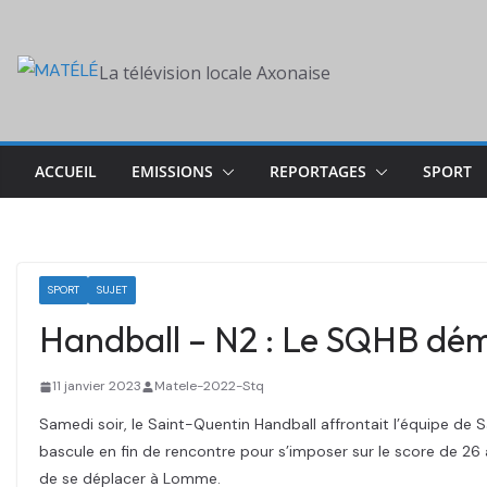
Skip
to
La télévision locale Axonaise
content
ACCUEIL
EMISSIONS
REPORTAGES
SPORT
SPORT
SUJET
Handball – N2 : Le SQHB dém
11 janvier 2023
Matele-2022-Stq
Samedi soir, le Saint-Quentin Handball affrontait l’équipe de 
bascule en fin de rencontre pour s’imposer sur le score de 26
de se déplacer à Lomme.