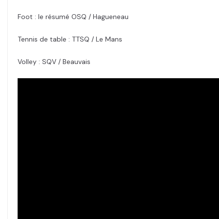
Foot : le résumé OSQ / Hagueneau
Tennis de table : TTSQ / Le Mans
Volley : SQV / Beauvais