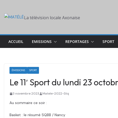
Skip
to
La télévision locale Axonaise
content
ACCUEIL
EMISSIONS
REPORTAGES
SPORT
ÉMISSIONS
SPORT
Le 11′ Sport du lundi 23 octob
3 novembre 2023
Matele-2022-Stq
Au sommaire ce soir :
Basket : le résumé SQBB / Nancy