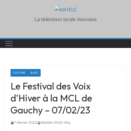
Skip
to
La télévision locale Axonaise
content
CULTURE
SUJET
Le Festival des Voix
d’Hiver à la MCL de
Gauchy – 07/02/23
7 février 2023
Matele-2022-Stq