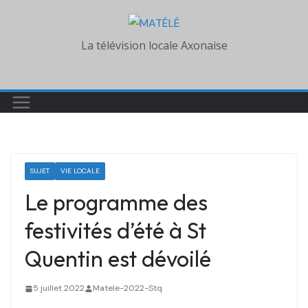
Skip
to
La télévision locale Axonaise
content
SUJET
VIE LOCALE
Le programme des
festivités d’été à St
Quentin est dévoilé
5 juillet 2022
Matele-2022-Stq