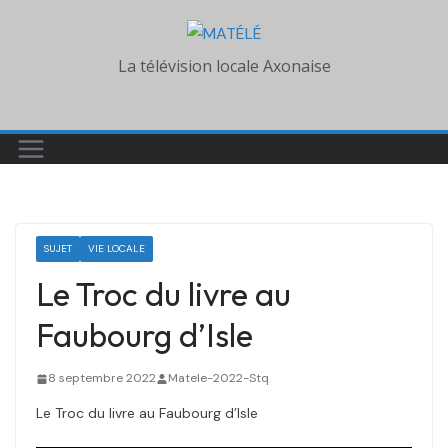
Skip
to
La télévision locale Axonaise
content
SUJET
VIE LOCALE
Le Troc du livre au
Faubourg d’Isle
8 septembre 2022
Matele-2022-Stq
Le Troc du livre au Faubourg d’Isle