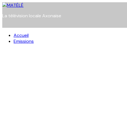
Skip
to
La télévision locale Axonaise
content
Accueil
Emissions