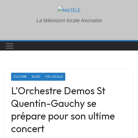
Skip
to
La télévision locale Axonaise
content
CULTURE
SUJET
VIE LOCALE
L’Orchestre Demos St
Quentin-Gauchy se
prépare pour son ultime
concert