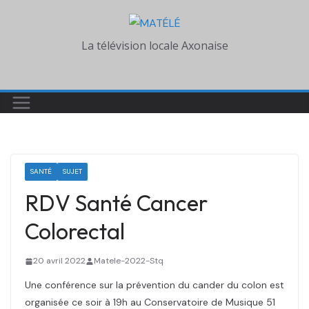
Skip
to
La télévision locale Axonaise
content
SANTÉ
SUJET
RDV Santé Cancer
Colorectal
20 avril 2022
Matele-2022-Stq
Une conférence sur la prévention du cander du colon est
organisée ce soir à 19h au Conservatoire de Musique 51