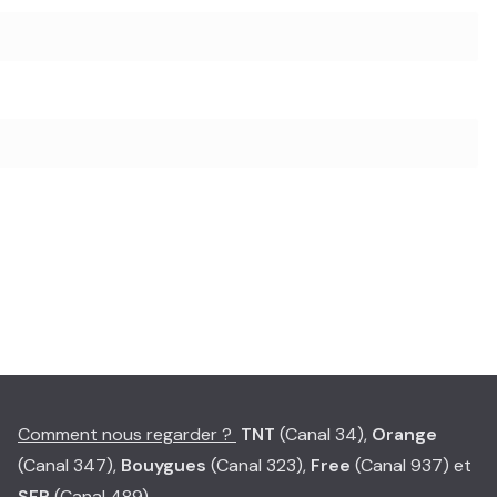
Comment nous regarder ?
TNT
(Canal 34),
Orange
(Canal 347),
Bouygues
(Canal 323),
Free
(Canal 937) et
SFR
(Canal 489)