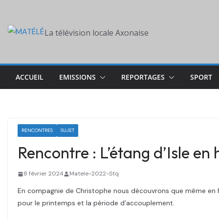
Skip
to
La télévision locale Axonaise
content
ACCUEIL
EMISSIONS
REPORTAGES
SPORT
RENCONTRES
SUJET
Rencontre : L’étang d’Isle en 
8 février 2024
Matele-2022-Stq
En compagnie de Christophe nous découvrons que même en hiver 
pour le printemps et la période d’accouplement.