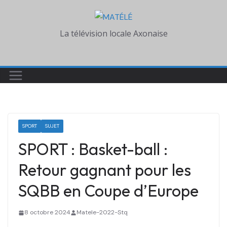
Skip
to
La télévision locale Axonaise
content
SPORT
SUJET
SPORT : Basket-ball :
Retour gagnant pour les
SQBB en Coupe d’Europe
8 octobre 2024
Matele-2022-Stq