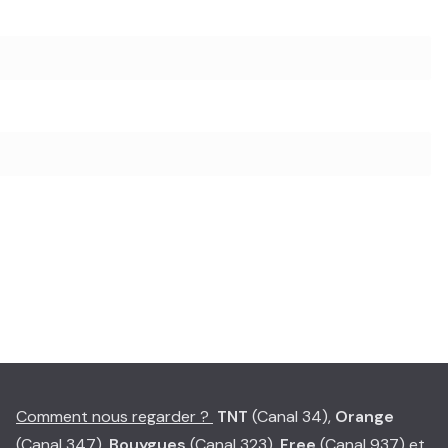
Comment nous regarder ?
TNT
(Canal 34),
Orange
(Canal 347),
Bouygues
(Canal 323),
Free
(Canal 937) et