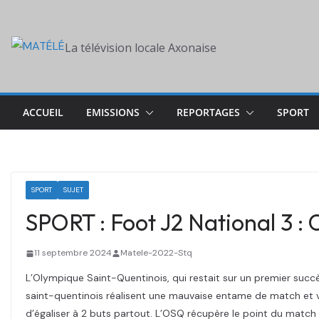
Skip
to
La télévision locale Axonaise
content
ACCUEIL
EMISSIONS
REPORTAGES
SPORT
SPORT
SUJET
SPORT : Foot J2 National 3 
11 septembre 2024
Matele-2022-Stq
L’Olympique Saint-Quentinois, qui restait sur un premier succ
saint-quentinois réalisent une mauvaise entame de match et v
d’égaliser à 2 buts partout. L’OSQ récupère le point du match 