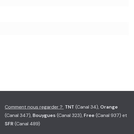
Comment nous regarder ?
TNT
(Canal 34),
Orange
(Canal 347),
Bouygues
(Canal 323),
Free
(Canal 937) et
SFR
(Canal 489)