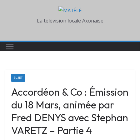
Skip
to
La télévision locale Axonaise
content
SUJET
Accordéon & Co : Émission
du 18 Mars, animée par
Fred DENYS avec Stephan
VARETZ – Partie 4