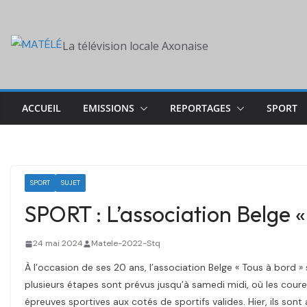
Skip
to
La télévision locale Axonaise
content
ACCUEIL
EMISSIONS
REPORTAGES
SPORT
SPORT
SUJET
SPORT : L’association Belge 
24 mai 2024
Matele-2022-Stq
À l’occasion de ses 20 ans, l’association Belge « Tous à bord » 
plusieurs étapes sont prévus jusqu’à samedi midi, où les coure
épreuves sportives aux cotés de sportifs valides. Hier, ils so