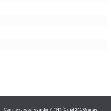
Comment nous regarder ?
TNT
(Canal 34),
Orange