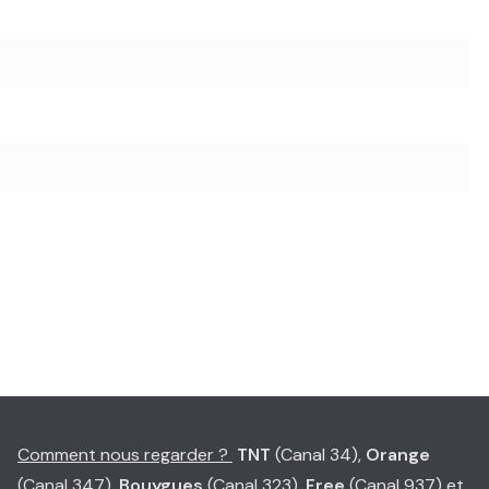
Comment nous regarder ?
TNT
(Canal 34),
Orange
(Canal 347),
Bouygues
(Canal 323),
Free
(Canal 937) et