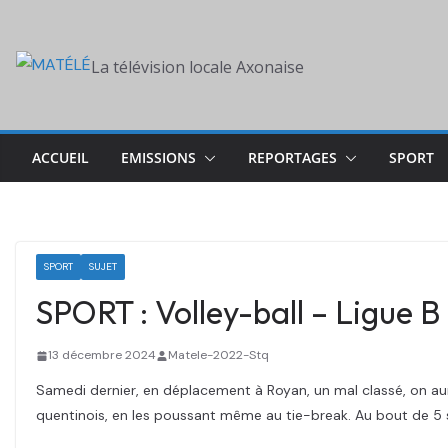
Skip
to
La télévision locale Axonaise
content
ACCUEIL
EMISSIONS
REPORTAGES
SPORT
SPORT
SUJET
SPORT : Volley-ball – Ligue B
13 décembre 2024
Matele-2022-Stq
Samedi dernier, en déplacement à Royan, un mal classé, on aura
quentinois, en les poussant même au tie-break. Au bout de 5 se